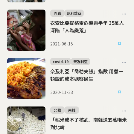
內戰
厄利垂亞
衣索比亞提格雷危機逾半年 35萬人
深陷「人為饑荒」
2021-06-15
covid-19
奈及利亞
奈及利亞「喬勒夫飯」指數 用煮一
頓飯的成本觀察民生
2020-11-23
北韓
南韓
「稻米成不了核武」南韓送五萬噸米
到北韓