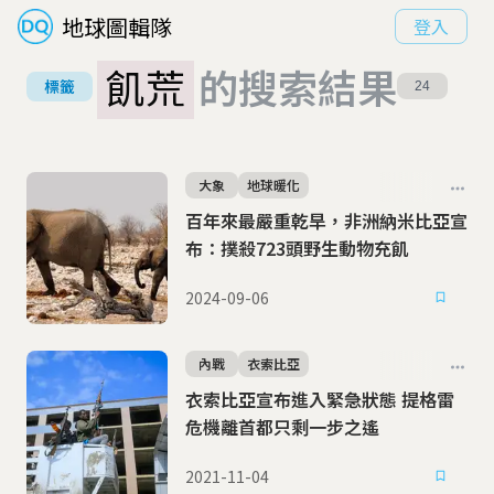
地球圖輯隊
登入
飢荒
的搜索結果
標籤
24
大象
地球暖化
百年來最嚴重乾旱，非洲納米比亞宣
布：撲殺723頭野生動物充飢
2024-09-06
內戰
衣索比亞
衣索比亞宣布進入緊急狀態 提格雷
危機離首都只剩一步之遙
2021-11-04