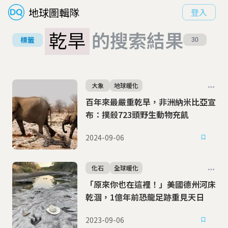
地球圖輯隊
登入
乾旱
的搜索結果
標籤
30
大象
地球暖化
百年來最嚴重乾旱，非洲納米比亞宣
布：撲殺723頭野生動物充飢
2024-09-06
化石
全球暖化
「原來你也在這裡！」美國德州河床
乾涸，1億年前恐龍足跡重見天日
2023-09-06