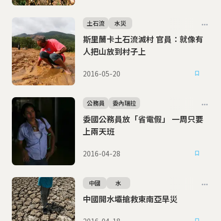
土石流
水災
斯里蘭卡土石流滅村 官員：就像有
人把山放到村子上
2016-05-20
公務員
委內瑞拉
委國公務員放「省電假」 一周只要
上兩天班
2016-04-28
中國
水
中國開水壩搶救東南亞旱災
2016-04-18