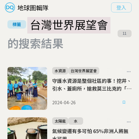
地球圖輯隊
登入
台灣世界展望會
標籤
11
的搜索結果
水資源
台灣世界展望會
守護水資源是整個社區的事！挖井、
引水、蓋廁所，搶救莫三比克的「水
之道」
2024-04-26
太陽能
水
氣候變遷有多可怕 65%非洲人將無
水可用