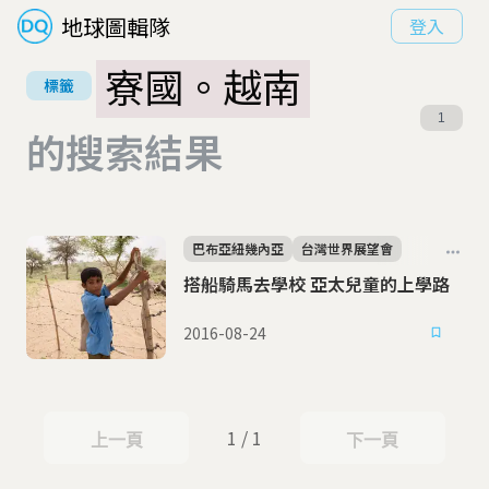
地球圖輯隊
登入
寮國。越南
標籤
1
的搜索結果
巴布亞紐幾內亞
台灣世界展望會
搭船騎馬去學校 亞太兒童的上學路
2016-08-24
1 / 1
上一頁
下一頁
上一頁
下一頁