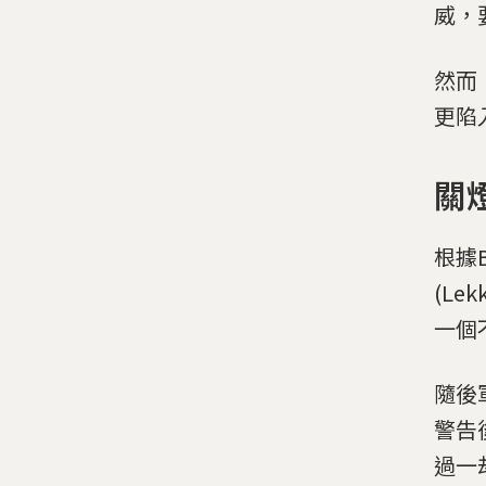
威，
然而
更陷
關
根據
(L
一個
隨後
警告
過一劫