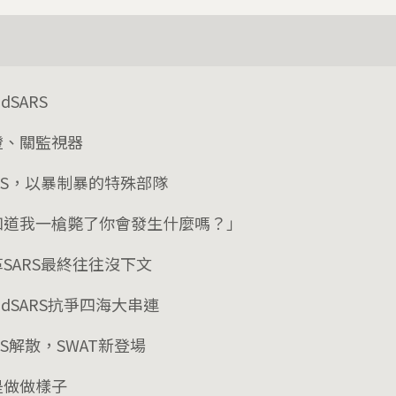
ndSARS
燈、關監視器
RS，以暴制暴的特殊部隊
知道我一槍斃了你會發生什麼嗎？」
SARS最終往往沒下文
ndSARS抗爭四海大串連
RS解散，SWAT新登場
是做做樣子