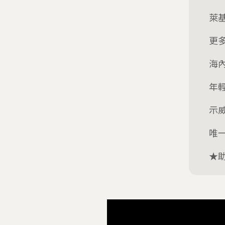
萊
更
海
年
示
唯
★