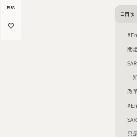
目次
#E
關
SA
「
改革
#E
SA
只