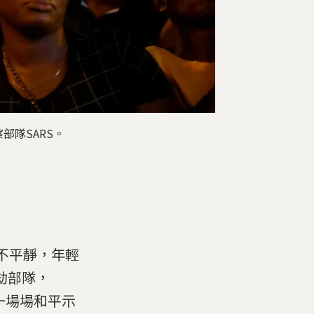
隊SARS。
並不平靜，年輕
搶劫部隊，
，發起一場場和平示