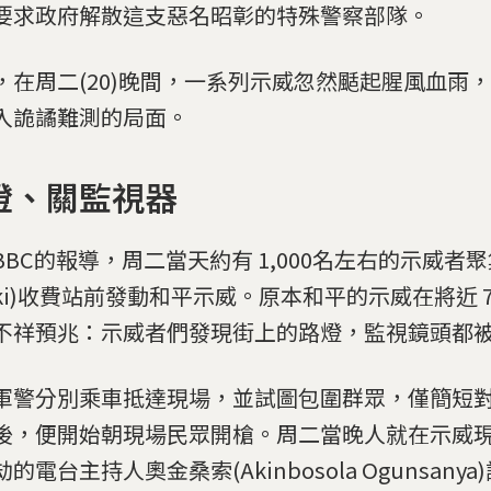
要求政府解散這支惡名昭彰的特殊警察部隊。
，在周二(20)晚間，一系列示威忽然颳起腥風血雨
入詭譎難測的局面。
燈、關監視器
BBC的報導，周二當天約有 1,000名左右的示威者
ekki)收費站前發動和平示威。原本和平的示威在將近
不祥預兆：示威者們發現街上的路燈，監視鏡頭都
軍警分別乘車抵達現場，並試圖包圍群眾，僅簡短
後，便開始朝現場民眾開槍。周二當晚人就在示威
的電台主持人奧金桑索(Akinbosola Ogunsany