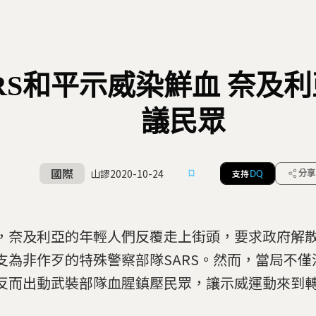
SARS和平示威染鮮血 奈及
議民眾
國際
山謬
2020-10-24
支持
分享
DQ
，奈及利亞的年輕人們反覆走上街頭，要求政府解
支為非作歹的特殊警察部隊SARS。然而，當局不僅
反而出動武裝部隊血腥鎮壓民眾，讓示威運動來到