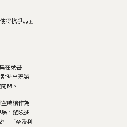
，使得抗爭局面
聚集在萊基
 7點時出現第
被關閉。
對空鳴槍作為
現場，驚險逃
a)說：「奈及利