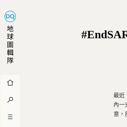
地
#End
球
圖
輯
隊
最近
內一
意，