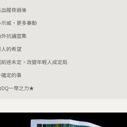
基血腥夜過後
多示威，更多暴動
內外抗議雲集
輕人的希望
威前途未定，改變年輕人成定局
一確定的事
助DQ一幣之力★