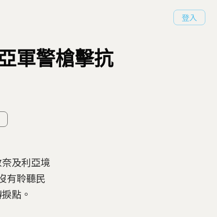
登入
利亞軍警槍擊抗
散奈及利亞境
沒有聆聽民
轉捩點。