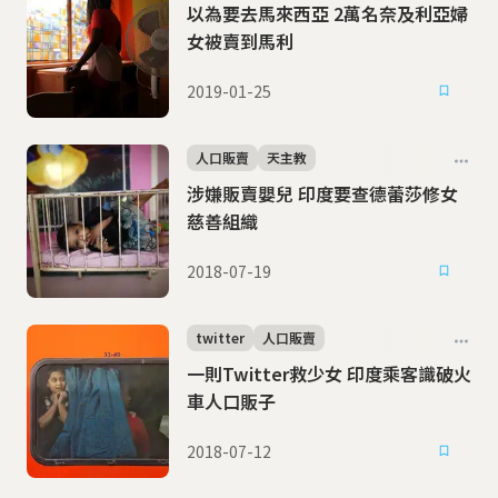
以為要去馬來西亞 2萬名奈及利亞婦
女被賣到馬利
2019-01-25
人口販賣
天主教
涉嫌販賣嬰兒 印度要查德蕾莎修女
慈善組織
2018-07-19
twitter
人口販賣
一則Twitter救少女 印度乘客識破火
車人口販子
2018-07-12