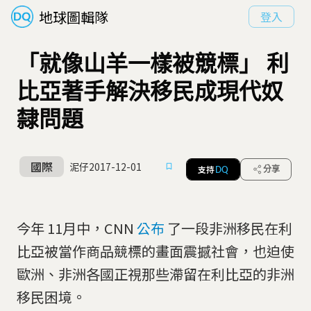
地球圖輯隊
登入
「就像山羊一樣被競標」 利
比亞著手解決移民成現代奴
隸問題
國際
泥仔
2017-12-01
支持
分享
DQ
今年 11月中，CNN
公布
了一段非洲移民在利
比亞被當作商品競標的畫面震撼社會，也迫使
歐洲、非洲各國正視那些滯留在利比亞的非洲
移民困境。