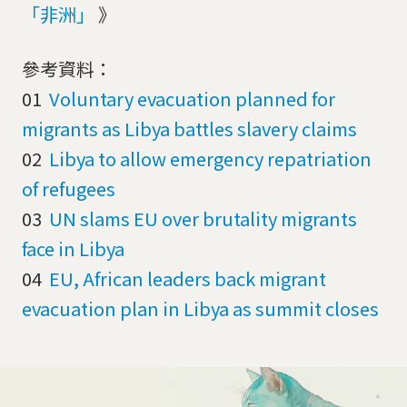
「非洲」
》
參考資料：
01
Voluntary evacuation planned for
migrants as Libya battles slavery claims
02
Libya to allow emergency repatriation
of refugees
03
UN slams EU over brutality migrants
face in Libya
04
EU, African leaders back migrant
evacuation plan in Libya as summit closes