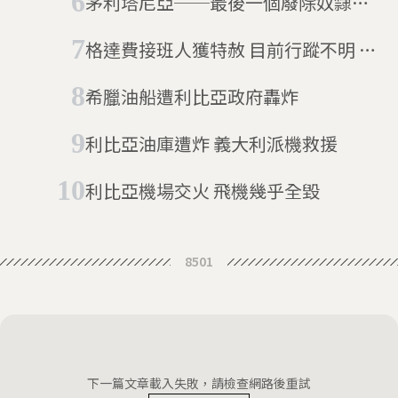
茅利塔尼亞──最後一個廢除奴隸制
度的國家
格達費接班人獲特赦 目前行蹤不明 利
比亞人民反應不一
希臘油船遭利比亞政府轟炸
利比亞油庫遭炸 義大利派機救援
利比亞機場交火 飛機幾乎全毀
8501
下一篇文章載入失敗，請檢查網路後重試