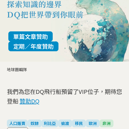
單篇文章贊助
定期／年度贊助
地球圖輯隊
我們為您在DQ飛行船預留了VIP位子，期待您
登船
贊助DQ
人口販賣
奴隸
利比亞
偷渡
移民
歐洲
非洲