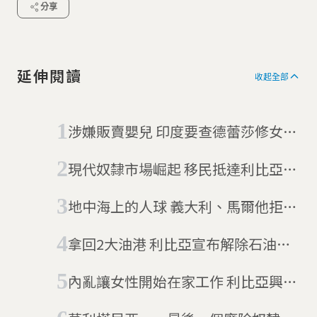
分享
延伸閱讀
收起全部
涉嫌販賣嬰兒 印度要查德蕾莎修女慈
善組織
現代奴隸市場崛起 移民抵達利比亞後
被賣
地中海上的人球 義大利、馬爾他拒移
民救援船入港(6/12更新)
拿回2大油港 利比亞宣布解除石油危
機
內亂讓女性開始在家工作 利比亞興起
外賣APP