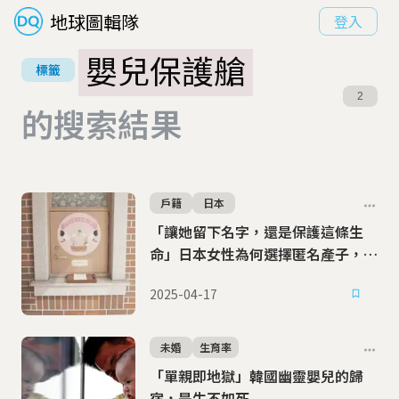
地球圖輯隊
登入
嬰兒保護艙
標籤
2
的搜索結果
戶籍
日本
「讓她留下名字，還是保護這條生
命」日本女性為何選擇匿名產子，法
律的空白與矛盾
2025-04-17
未婚
生育率
「單親即地獄」韓國幽靈嬰兒的歸
宿，是生不如死