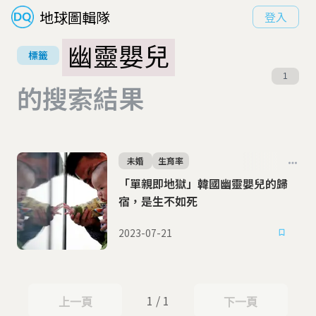
地球圖輯隊
登入
幽靈嬰兒
標籤
1
的搜索結果
未婚
生育率
「單親即地獄」韓國幽靈嬰兒的歸
宿，是生不如死
2023-07-21
1 / 1
上一頁
下一頁
上一頁
下一頁