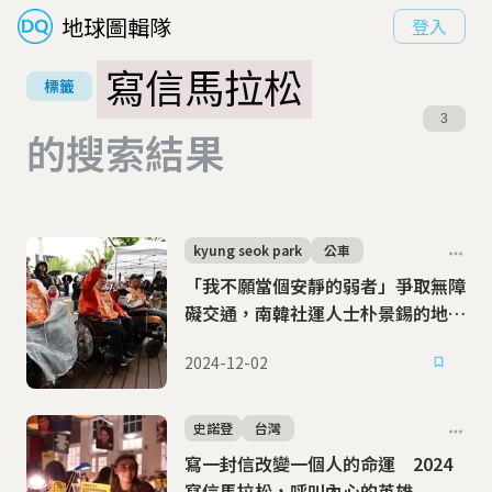
地球圖輯隊
登入
寫信馬拉松
標籤
3
的搜索結果
kyung seok park
公車
「我不願當個安靜的弱者」爭取無障
礙交通，南韓社運人士朴景錫的地鐵
革命
2024-12-02
史諾登
台灣
寫一封信改變一個人的命運 2024
寫信馬拉松，呼叫內心的英雄