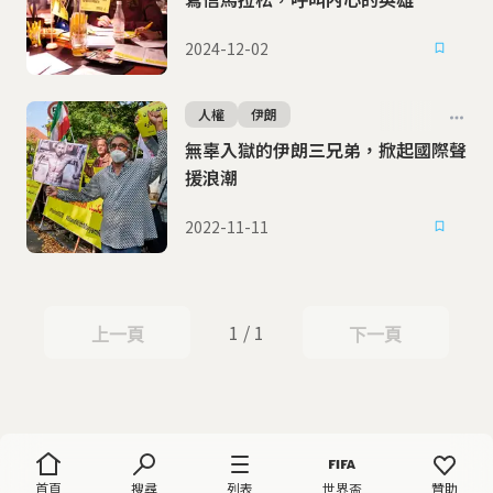
2024-12-02
人權
伊朗
無辜入獄的伊朗三兄弟，掀起國際聲
援浪潮
2022-11-11
1 / 1
上一頁
下一頁
上一頁
下一頁
首頁
搜尋
列表
世界盃
贊助