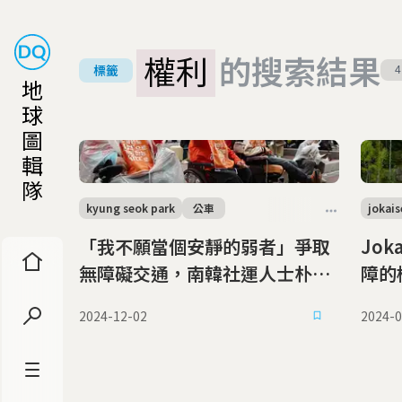
權利
的搜索結果
標籤
4
地
球
圖
輯
隊
kyung seok park
公車
jokai
「我不願當個安靜的弱者」爭取
Jok
無障礙交通，南韓社運人士朴景
障的
錫的地鐵革命
2024-12-02
2024-0