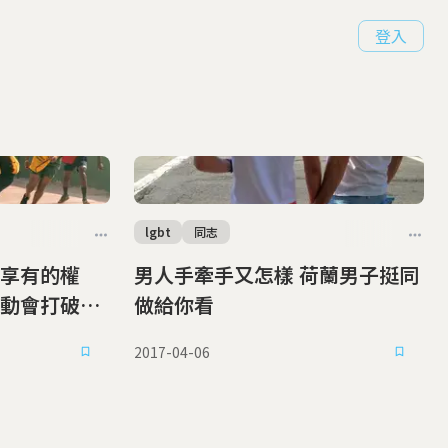
登入
lgbt
同志
享有的權
男人手牽手又怎樣 荷蘭男子挺同
動會打破社
做給你看
2017-04-06