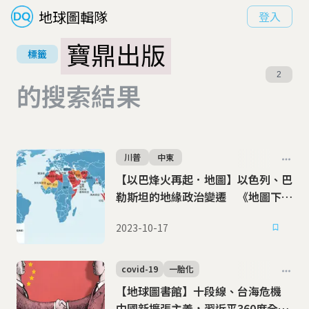
地球圖輯隊
登入
寶鼎出版
標籤
2
的搜索結果
川普
中東
【以巴烽火再起．地圖】以色列、巴
勒斯坦的地緣政治變遷 《地圖下的
風起雲湧》
2023-10-17
covid-19
一胎化
【地球圖書館】十段線、台海危機
中國新擴張主義，習近平360度全面