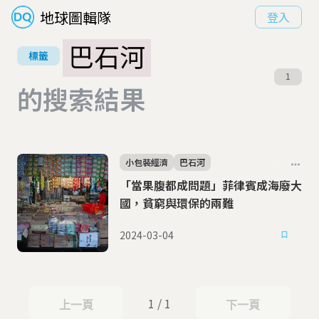
地球圖輯隊
登入
巴石河
標籤
1
的搜索結果
小包裝經濟
巴石河
「當果腹都成問題」菲律賓成海廢大
國，貧窮與環保的兩難
2024-03-04
1 / 1
上一頁
下一頁
上一頁
下一頁