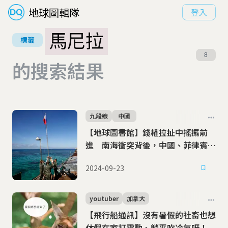
地球圖輯隊
登入
馬尼拉
標籤
8
的搜索結果
九段線
中國
【地球圖書館】錢權拉扯中搖擺前
進 南海衝突背後，中國、菲律賓的
愛恨交織
2024-09-23
youtuber
加拿大
【飛行船通訊】沒有暑假的社畜也想
休假在家打電動、躺平吹冷氣呀！