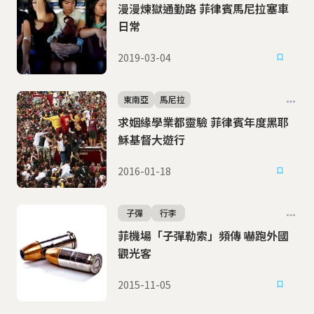
漫漫煉獄通勤路 菲律賓馬尼拉塞車
日常
2019-03-04
東南亞
馬尼拉
求姻緣學業都靈驗 菲律賓年度黑耶
穌基督大遊行
2016-01-18
子彈
行李
菲機場「子彈勒索」頻傳 嚇跑外國
觀光客
2015-11-05