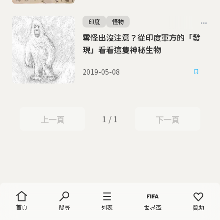
印度
怪物
雪怪出沒注意？從印度軍方的「發
現」看看這隻神秘生物
2019-05-08
1 / 1
上一頁
下一頁
上一頁
下一頁
首頁
搜尋
列表
世界盃
贊助