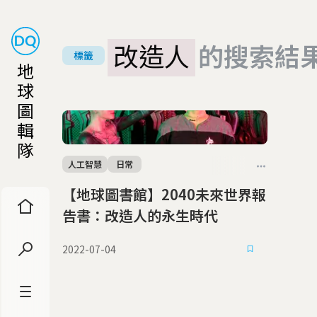
改造人
的搜索結
標籤
地
球
圖
輯
隊
人工智慧
日常
【地球圖書館】2040未來世界報
告書：改造人的永生時代
2022-07-04