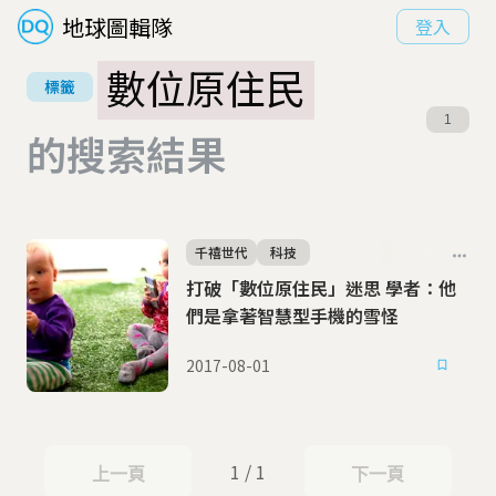
地球圖輯隊
登入
數位原住民
標籤
1
的搜索結果
千禧世代
科技
打破「數位原住民」迷思 學者：他
們是拿著智慧型手機的雪怪
2017-08-01
1 / 1
上一頁
下一頁
上一頁
下一頁