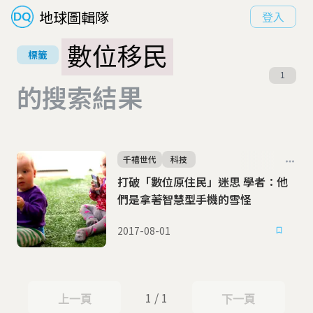
地球圖輯隊
登入
數位移民
標籤
1
的搜索結果
千禧世代
科技
打破「數位原住民」迷思 學者：他
們是拿著智慧型手機的雪怪
2017-08-01
1 / 1
上一頁
下一頁
上一頁
下一頁