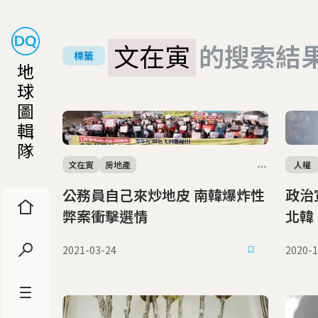
文在寅
的搜索結
標籤
地
球
圖
輯
隊
文在寅
房地產
人權
公務員自己來炒地皮 南韓爆炸性
政治宣傳
弊案衝擊選情
北韓
2021-03-24
2020-1