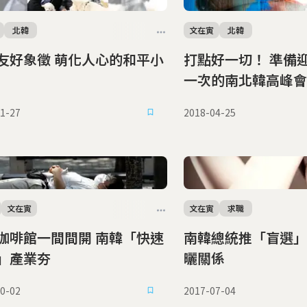
北韓
文在寅
北韓
徵 萌化人心的和平小
打點好一切！ 準備
一次的南北韓高峰會
1-27
2018-04-25
文在寅
文在寅
求職
啡館一間間開 南韓「快速
南韓總統推「盲選」 禁貼照片
」產業夯
曬關係
0-02
2017-07-04