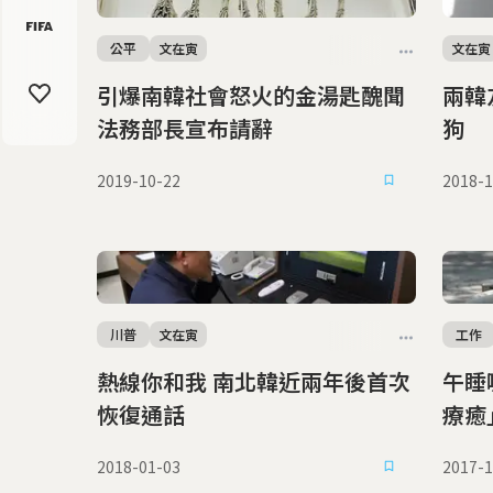
公平
文在寅
文在寅
引爆南韓社會怒火的金湯匙醜聞
兩韓友好象
法務部長宣布請辭
狗
2019-10-22
2018-1
川普
文在寅
工作
熱線你和我 南北韓近兩年後首次
午睡咖
恢復通話
療癒
2018-01-03
2017-1