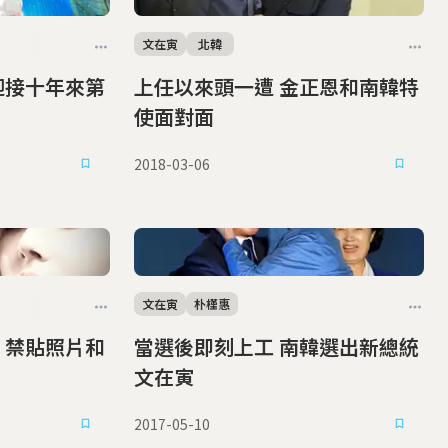
文在寅
北韓
迎接十年來第
上任以來頭一遭 金正恩和南韓特
使面對面
2018-03-06
文在寅
朴槿惠
和
當選後即刻上工 南韓選出新總統
文在寅
2017-05-10