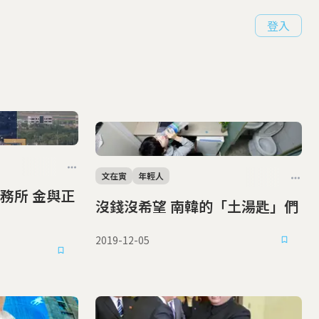
登入
文在寅
年輕人
務所 金與正
沒錢沒希望 南韓的「土湯匙」們
2019-12-05