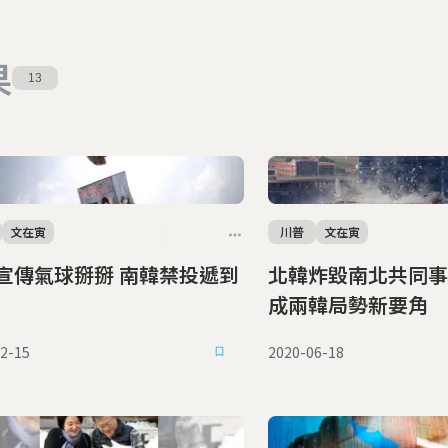
果
13
文在寅
川普
文在寅
氣球掰掰 南韓禁投遞到
北韓炸毀南北共同事
成兩韓局勢新要角
2-15
2020-06-18