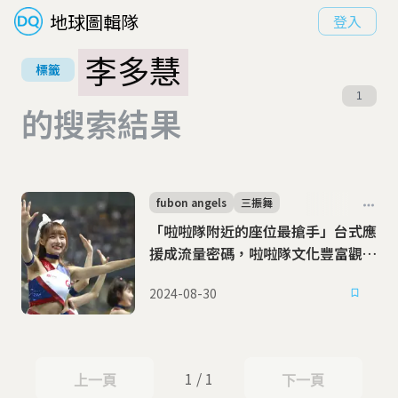
地球圖輯隊
登入
李多慧
標籤
1
的搜索結果
fubon angels
三振舞
「啦啦隊附近的座位最搶手」台式應
援成流量密碼，啦啦隊文化豐富觀賽
體驗
2024-08-30
1 / 1
上一頁
下一頁
上一頁
下一頁