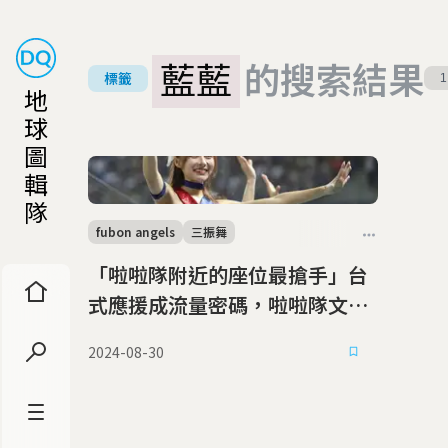
藍藍
的搜索結果
標籤
1
地
球
圖
輯
隊
fubon angels
三振舞
「啦啦隊附近的座位最搶手」台
式應援成流量密碼，啦啦隊文化
豐富觀賽體驗
2024-08-30