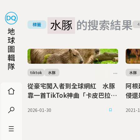
水豚
的搜索結果
標籤
4
地
球
圖
輯
隊
tiktok
水豚
水豚
從豪宅闖入者到全球網紅 水豚
阿根
靠一首TikTok神曲「卡皮巴拉」
侵還
紅回阿根廷老家
2026-01-30
2021-1