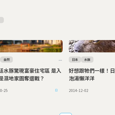
自然
日本
水豚
廷水豚驚現富豪住宅區 是入
好想跟牠們一樣！日
是濕地家園奪還戰？
泡湯懶洋洋
0-25
2014-12-02