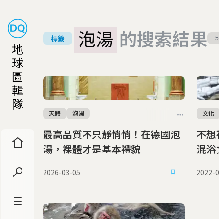
泡湯
的搜索結果
標籤
5
地
球
圖
輯
隊
天體
泡湯
文化
最高品質不只靜悄悄！在德國泡
不想
湯，裸體才是基本禮貌
混浴
2026-03-05
2022-0