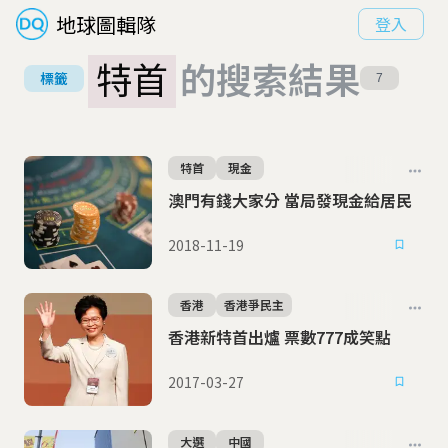
地球圖輯隊
登入
特首
的搜索結果
標籤
7
特首
現金
澳門有錢大家分 當局發現金給居民
2018-11-19
香港
香港爭民主
香港新特首出爐 票數777成笑點
2017-03-27
大選
中國