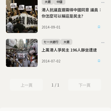
大選
中國
港人抗議直選需得中國同意 議員：
你怎麼可以稱這是民主?
2014-09-01
七一大遊行
大選
上萬港人爭民主 196人靜坐遭逮
2014-07-02
1 / 1
上一頁
下一頁
上一頁
下一頁