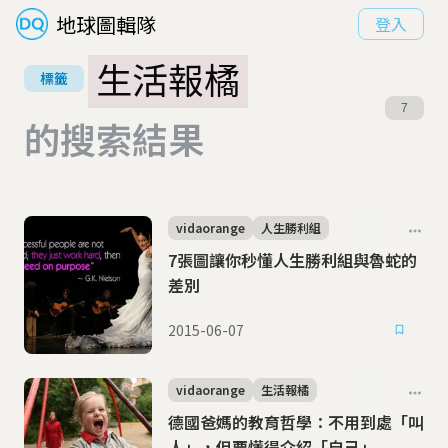
地球圖輯隊
登入
生活報橘
標籤
7
的搜索結果
vidaorange
人生勝利組
7張圖讓你秒懂人生勝利組與魯蛇的
差別
2015-06-07
vidaorange
生活報橘
德國爸媽的教育哲學：不用到處「叫
人」，但要懂得介紹「自己」