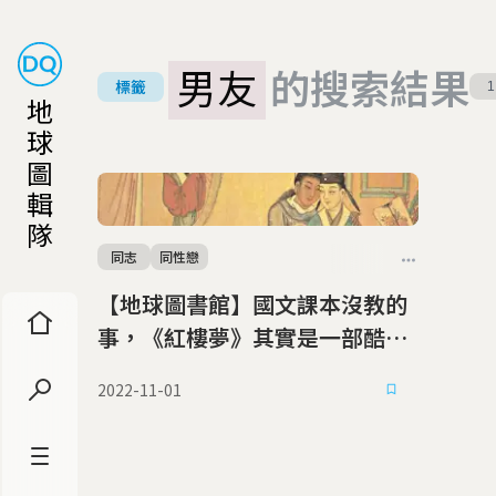
男友
的搜索結果
標籤
1
地
球
圖
輯
隊
同志
同性戀
【地球圖書館】國文課本沒教的
事，《紅樓夢》其實是一部酷兒
小說
2022-11-01