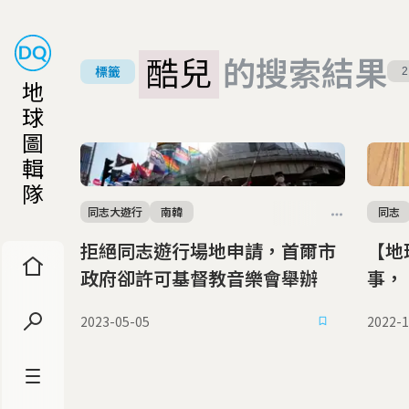
酷兒
的搜索結果
標籤
2
地
球
圖
輯
隊
同志大遊行
南韓
同志
拒絕同志遊行場地申請，首爾市
【地
政府卻許可基督教音樂會舉辦
事，
小說
2023-05-05
2022-1