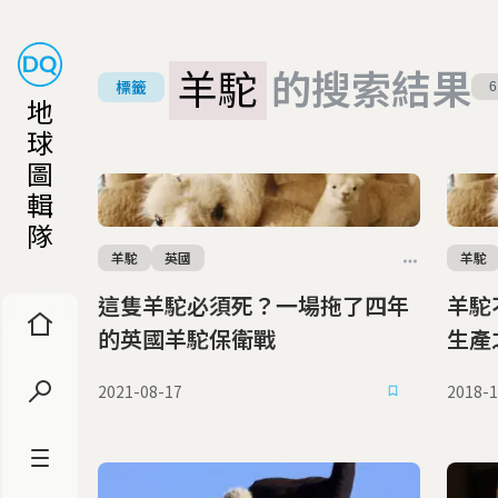
羊駝
的搜索結果
標籤
6
地
球
圖
輯
隊
羊駝
英國
羊駝
這隻羊駝必須死？一場拖了四年
羊駝
的英國羊駝保衛戰
生產
2021-08-17
2018-1