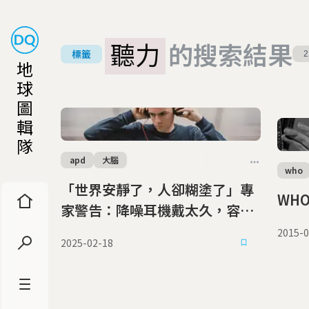
聽力
的搜索結果
標籤
2
地
球
圖
輯
隊
apd
大腦
who
「世界安靜了，人卻糊塗了」專
WH
家警告：降噪耳機戴太久，容易
恍神、聽不懂人話
2015-0
2025-02-18