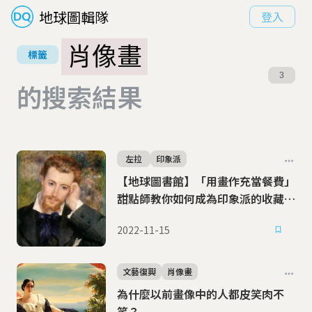
地球圖輯隊
登入
肖像畫
標籤
3
的搜索結果
左拉
印象派
【地球圖書館】「用畫作充當餐費」
甜點師教你如何成為印象派的收藏大
戶
2022-11-15
文藝復興
肖像畫
為什麼以前畫像中的人都皮笑肉不
笑？