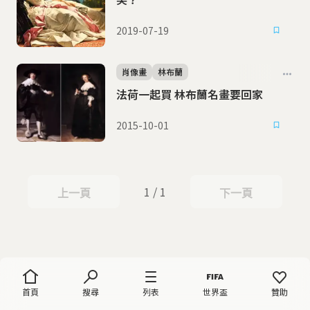
2019-07-19
肖像畫
林布蘭
法荷一起買 林布蘭名畫要回家
2015-10-01
1 / 1
上一頁
下一頁
上一頁
下一頁
首頁
搜尋
列表
世界盃
贊助