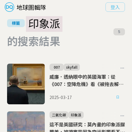
地球圖輯隊
登入
印象派
標籤
5
的搜索結果
007
skyfall
威廉．透納眼中的英國海軍：從
《007：空降危機》看《被拖去解體
的戰艦無畏號》
2025-03-17
二氧化碳
印象派
這不是英國研究：莫內畫的印象派朦
朧美，被證實是因為空污影響看不