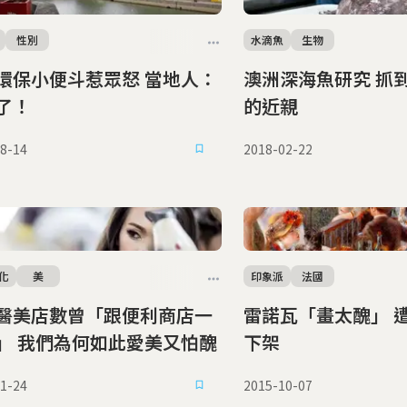
性別
水滴魚
生物
保小便斗惹眾怒 當地人：
澳洲深海魚研究 抓
了！
的近親
8-14
2018-02-22
化
美
印象派
法國
醫美店數曾「跟便利商店一
雷諾瓦「畫太醜」 遭美民眾抗議
樣多」 我們為何如此愛美又怕醜
下架
1-24
2015-10-07