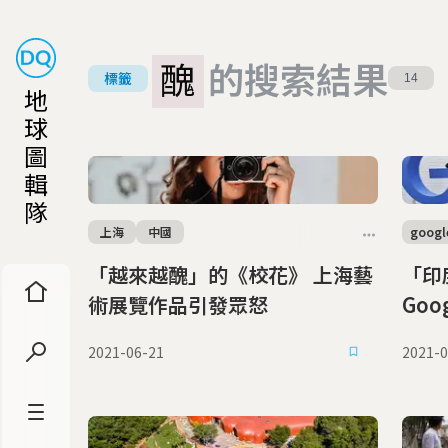
醜
的搜索結果
標籤
14
地
球
圖
輯
隊
上海
中國
googl
「越來越醜」的《校花》 上海藝
「印度
術展覽作品引發眾怒
Go
2021-06-21
2021-0