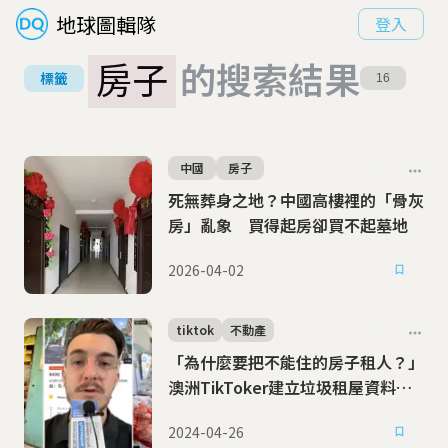
地球圖輯隊
登入
房子
的搜索結果
標籤
16
中國
房子
死無葬身之地？中國高樓裡的「骨灰
房」亂象 買得起房卻買不起墓地
2026-04-02
tiktok
不動產
「為什麼要把不能住的房子租人？」
澳洲TikToker建立垃圾租屋資料庫
成房東公敵
2024-04-26