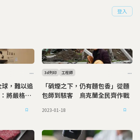
登入
3d列印
工程師
全球，難以追
「硝煙之下，仍有麵包香」從麵
：將嚴格取
包師到駭客 烏克蘭全民齊作戰
2023-01-18