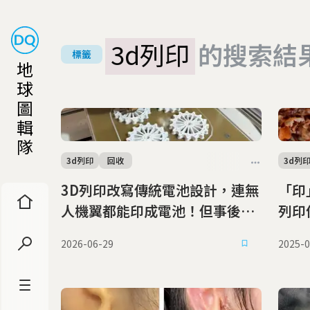
3d列印
的搜索結
標籤
地
球
圖
輯
隊
3d列印
回收
3d列
3D列印改寫傳統電池設計，連無
「印
人機翼都能印成電池！但事後回
列印
收、量產成難題
功能
2026-06-29
2025-0