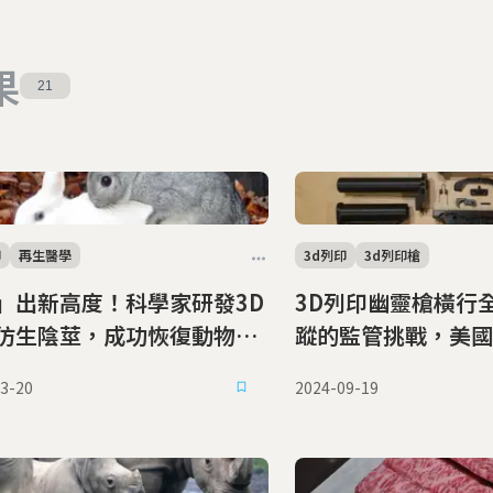
果
21
印
再生醫學
3d列印
3d列印槍
」出新高度！科學家研發3D
3D列印幽靈槍橫行
仿生陰莖，成功恢復動物性
蹤的監管挑戰，美國
與生育力
締
3-20
2024-09-19