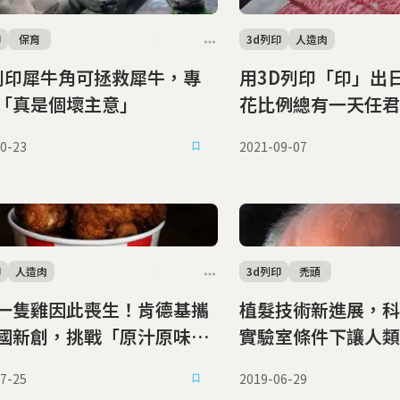
印
保育
3d列印
人造肉
 列印犀牛角可拯救犀牛，專
用3D列印「印」出
「真是個壞主意」
花比例總有一天任君
0-23
2021-09-07
印
人造肉
3d列印
禿頭
一隻雞因此喪生！肯德基攜
植髮技術新進展，科
國新創，挑戰「原汁原味」
實驗室條件下讓人類
列印炸雞塊
長
7-25
2019-06-29