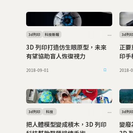
3d列印
科技新報
3d列
3D 列印打造仿生眼原型，未來
正要重
有望協助盲人恢復視力
印手
2018-09-01
2018-0
3d列印
科技
3d列
把人體模型變成積木，3D 列印
變廢