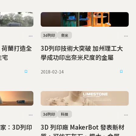
3d列印
奈米
 荷蘭打造全
3D列印技術大突破 加州理工大
住宅
學成功印出奈米尺度的金屬
2018-02-14
3d列印
科技
家：3D列印
3D 列印廠 MakerBot 發表新材