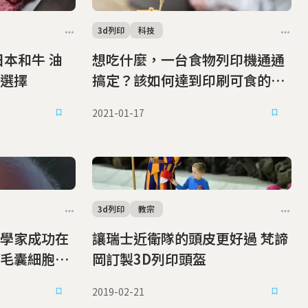
3d列印
科技
日本和牛 油
想吃什麼，一台食物列印機通通
選擇
搞定？該如何達到印刷可食的境
界？
2021-01-17
3d列印
教宗
學家成功在
讓瑞士近衛隊的頭皮更好過 梵諦
毛囊細胞生
岡訂製3D列印頭盔
2019-02-21