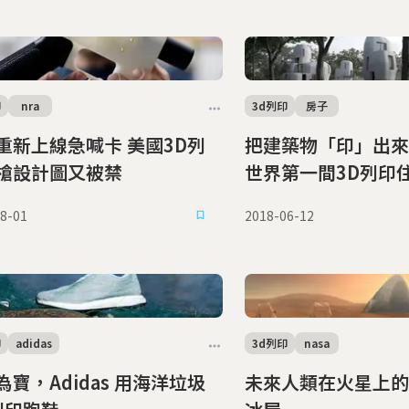
印
nra
3d列印
房子
新上線急喊卡 美國3D列
把建築物「印」出來
槍設計圖又被禁
世界第一間3D列印
8-01
2018-06-12
印
adidas
3d列印
nasa
為寶，Adidas 用海洋垃圾
未來人類在火星上的