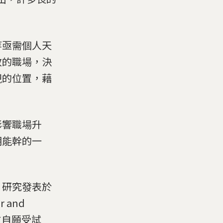
等亟需個人天
效的職場，決
現的位置，藉
影響職場升
明能幹的一
，研究發表於
 and
0 位自願受試