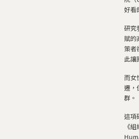
好看
研究
賦的
策者
此讓
而女
遷，
群。
這項
《組織
Hum