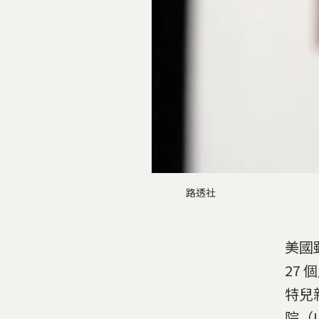
路透社
美國
27
特兒
院（U