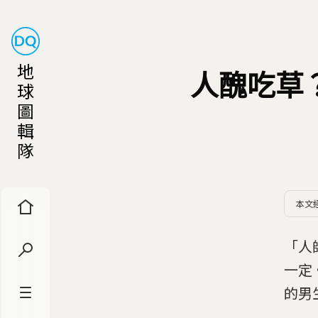
地
人醜吃草
球
圖
輯
隊
本文
「人
一定
的男