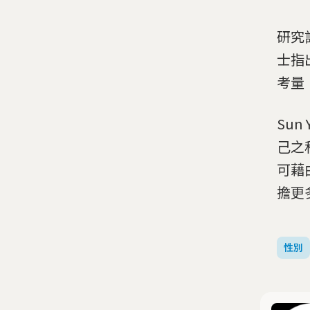
研究
士指
考量
Su
己之
可藉
擔更
性別