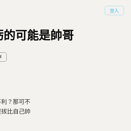
登入
虧的可能是帥哥
享
不利？那可不
提拔比自己帥
。