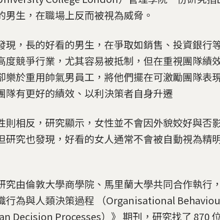
的男生，在職場上反而被視為威脅。
發現，長的好看的男生，在爭取如銷售、投資銀行
高度競爭行業，尤其容易被抵制，但在重視團隊績
卻樂於重用帥氣男員工，將他們擺在可激勵團隊表
團隊有更好的績效、以利決策者自身升遷
性則相反，研究顯示，女性並不會因外貌姣好與否
但研究也發現，好看的女人通常不會被自動視為精
研究由倫敦大學商學院、馬里蘭大學共同合作執行
行為與人類決策過程 （Organisational Behaviour
an Decision Processes）》 期刊，研究找了 87