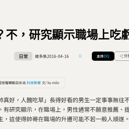
？不，研究顯示職場上吃
日常
維多魚
2016-04-16
支持
分
DQ
經授權轉載自友站
科技新報
文/ liu milo
帥真好，人醜吃草」長得好看的男生一定事事無往
。有研究顯示，在職場上，男性通常不願意推薦、
生，這使得帥哥在職場的升遷可能不若一般人順遂