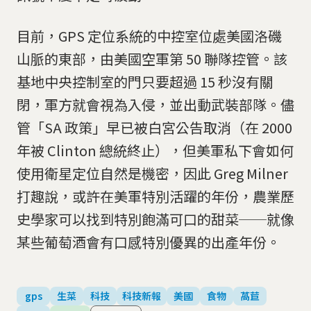
目前，GPS 定位系統的中控室位處美國洛磯
山脈的東部，由美國空軍第 50 聯隊控管。該
基地中央控制室的門只要超過 15 秒沒有關
閉，軍方就會視為入侵，並出動武裝部隊。儘
管「SA 政策」早已被白宮公告取消（在 2000
年被 Clinton 總統終止），但美軍私下會如何
使用衛星定位自然是機密，因此 Greg Milner
打趣說，或許在美軍特別活躍的年份，農業歷
史學家可以找到特別飽滿可口的甜菜──就像
某些葡萄酒會有口感特別優異的出產年份。
gps
生菜
科技
科技新報
美國
食物
萵苣