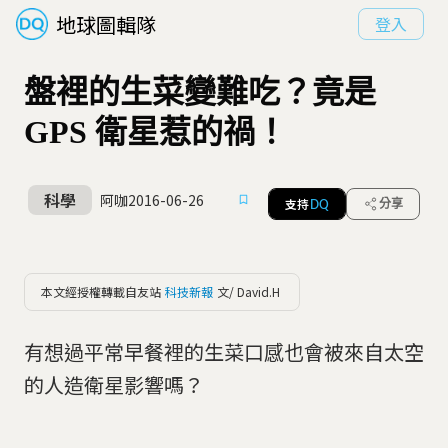
地球圖輯隊
登入
盤裡的生菜變難吃？竟是
GPS 衛星惹的禍！
科學
阿咖
2016-06-26
支持
分享
DQ
本文經授權轉載自友站
科技新報
文/ David.H
有想過平常早餐裡的生菜口感也會被來自太空
的人造衛星影響嗎？