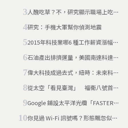
的慶祝吧
人醜吃草？不，研究顯示職場上吃虧
的可能是帥哥
研究：手機大軍幫你偵測地震
2015年科技業哪6 種工作薪資漲幅最
高，行動、資安及大數據職缺稱霸
石油產出排擠運量，美國南達科達州
鬧鐵路荒
偉大科技成過去式，紐時：未來科技
只是富人玩意
從太空「看見臺灣」 福衛八號首顆
衛星「齊柏林」成功升空
Google 鋪設太平洋光纜「FASTER」
連接美國與日本
你見過 Wi-Fi 訊號嗎？形態飄忽似鬼
魅