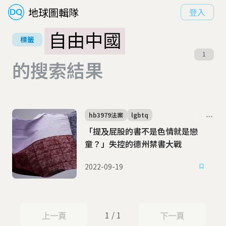
地球圖輯隊
登入
自由中國
標籤
1
的搜索結果
hb3979法案
lgbtq
「提及屁股的書不是色情就是戀
童？」失控的德州禁書大戰
2022-09-19
1 / 1
上一頁
下一頁
上一頁
下一頁