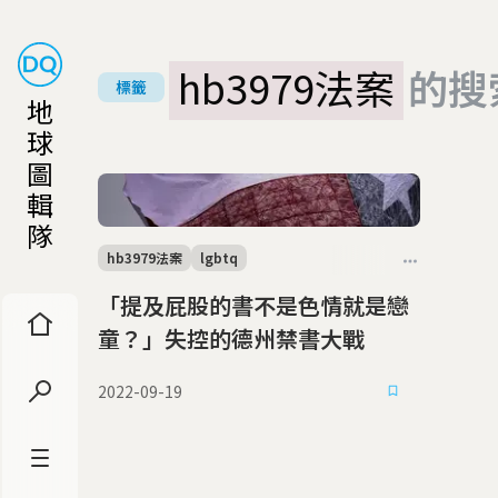
hb3979法案
的搜
標籤
地
球
圖
輯
隊
hb3979法案
lgbtq
「提及屁股的書不是色情就是戀
童？」失控的德州禁書大戰
2022-09-19