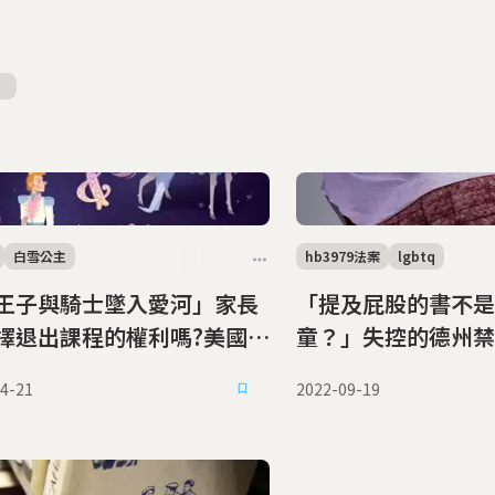
白雪公主
hb3979法案
lgbtq
王子與騎士墜入愛河」家長
「提及屁股的書不是
擇退出課程的權利嗎?美國最
童？」失控的德州禁
院將裁定宗教信仰與教育自
4-21
2022-09-19
線