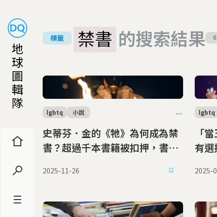
禁書
的搜索結果
標籤
6
地
球
圖
輯
隊
lgbtq
小說
lgbtq
史蒂芬．金的《牠》為何成為禁
「當
書？超過千本書籍被扣押，書店
有選
遭突襲 俄羅斯用「反LGBT
高法
2025-11-26
2025-0
法」扼殺出版自由
由界