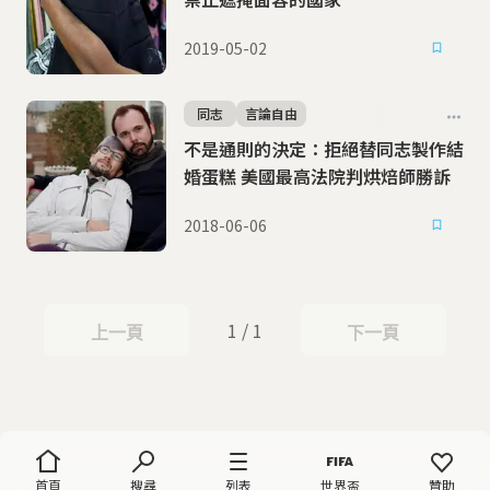
2019-05-02
同志
言論自由
不是通則的決定：拒絕替同志製作結
婚蛋糕 美國最高法院判烘焙師勝訴
2018-06-06
1 / 1
上一頁
下一頁
上一頁
下一頁
首頁
搜尋
列表
世界盃
贊助