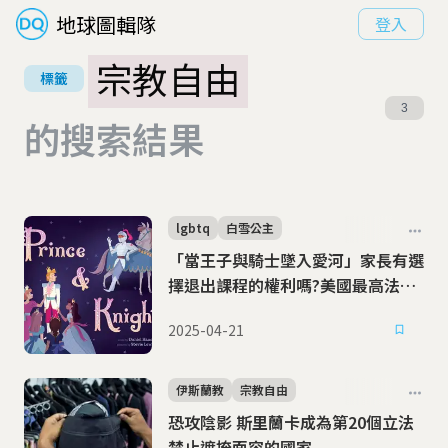
地球圖輯隊
登入
宗教自由
標籤
3
的搜索結果
lgbtq
白雪公主
「當王子與騎士墜入愛河」家長有選
擇退出課程的權利嗎?美國最高法院
將裁定宗教信仰與教育自由界線
2025-04-21
伊斯蘭教
宗教自由
恐攻陰影 斯里蘭卡成為第20個立法
禁止遮掩面容的國家