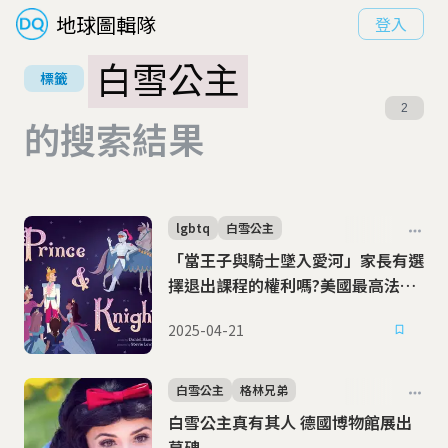
地球圖輯隊
登入
白雪公主
標籤
2
的搜索結果
lgbtq
白雪公主
「當王子與騎士墜入愛河」家長有選
擇退出課程的權利嗎?美國最高法院
將裁定宗教信仰與教育自由界線
2025-04-21
白雪公主
格林兄弟
白雪公主真有其人 德國博物館展出
墓碑