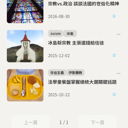
宗教vs.政治 談談法國的世俗化精神
2016-08-30
zuism
冰島
冰島新宗教 主張還錢給信徒
2015-12-02
世俗主義
伊斯蘭教
法學童餐盤掌握總統大選關鍵話題
2015-10-22
1 / 1
上一頁
下一頁
上一頁
下一頁