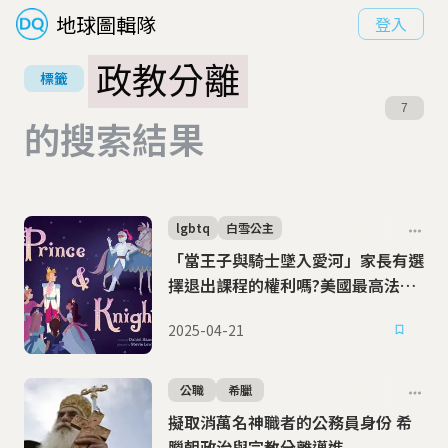
地球圖輯隊
登入
政教分離
標籤
7
的搜索結果
lgbtq
白雪公主
「當王子與騎士墜入愛河」家長有選
擇退出課程的權利嗎?美國最高法院
將裁定宗教信仰與教育自由界線
2025-04-21
公職
希臘
擬取消萬名神職者的公務員身份 希
臘朝政治與宗教分離邁進