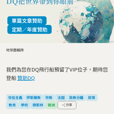
單篇文章贊助
定期／年度贊助
地球圖輯隊
我們為您在DQ飛行船預留了VIP位子，期待您
登船
贊助DQ
世俗主義
伊斯蘭教
宗教
法國
政教分離
政策
教育
學校
穆斯林
歐洲
分享