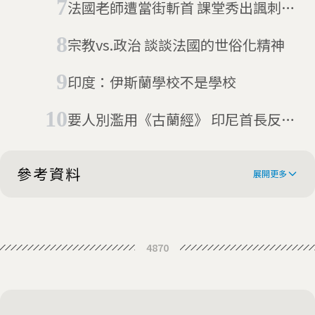
法國老師遭當街斬首 課堂秀出諷刺伊
斯蘭先知漫畫
宗教vs.政治 談談法國的世俗化精神
印度：伊斯蘭學校不是學校
要人別濫用《古蘭經》 印尼首長反遭
「褻瀆宗教罪」送審
參考資料
展開更多
Politics on the school dinner menu
4870
in France
Pork or nothing: how school
dinners are dividing France