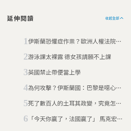
延伸閱讀
收起全部
伊斯蘭恐懼症作祟？歐洲人權法院支
持法國面紗禁令
游泳課太裸露 德女孩請願不上課
英國禁止帶便當上學
為何攻擊？伊斯蘭國：巴黎是噁心與
墮落之都(11/20更新傷亡人數)
死了數百人的土耳其政變，究竟怎麼
一回事？
「今天你贏了，法國贏了」 馬克宏擊
敗勒龐成史上最年輕總統