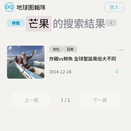
地球圖輯隊
登入
芒果
的搜索結果
標籤
1
文化
日本
炸雞vs鮮魚 全球聖誕風俗大不同
2014-12-24
1 / 1
上一頁
下一頁
上一頁
下一頁