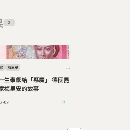
果
2
家
梅里安
生奉獻給「惡魔」 德國昆
家梅里安的故事
2-09