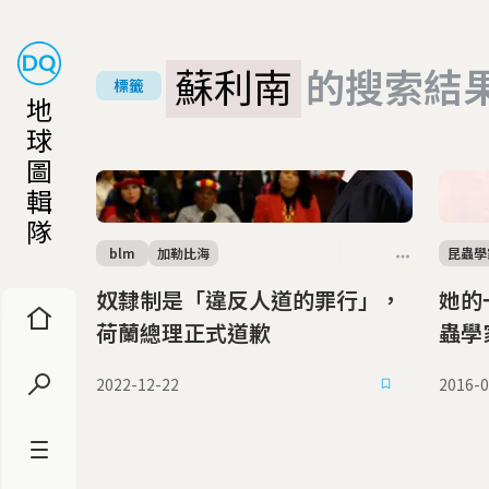
蘇利南
的搜索結
標籤
地
球
圖
輯
隊
blm
加勒比海
昆蟲學
奴隸制是「違反人道的罪行」，
她的一
荷蘭總理正式道歉
蟲學
2022-12-22
2016-0