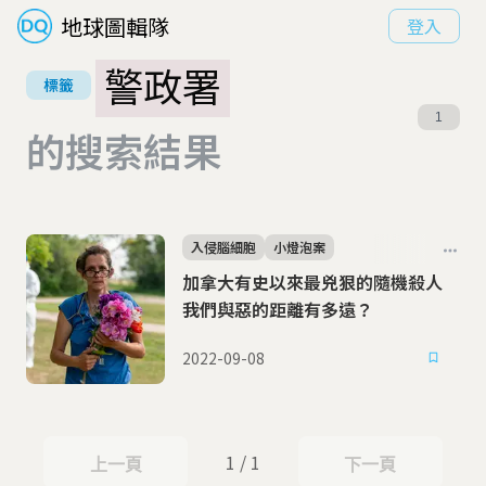
地球圖輯隊
登入
警政署
標籤
1
的搜索結果
入侵腦細胞
小燈泡案
加拿大有史以來最兇狠的隨機殺人
我們與惡的距離有多遠？
2022-09-08
1 / 1
上一頁
下一頁
上一頁
下一頁