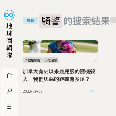
騎警
的搜索結果
標籤
1
地
球
圖
輯
隊
入侵腦細胞
小燈泡案
加拿大有史以來最兇狠的隨機殺
人 我們與惡的距離有多遠？
2022-09-08