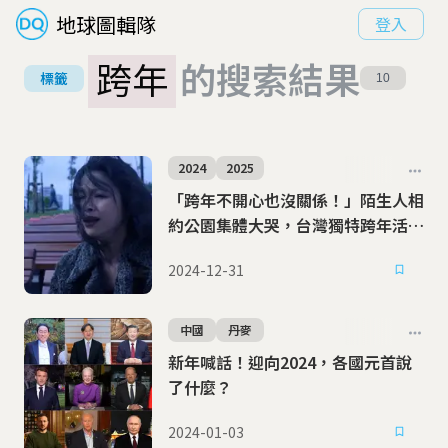
地球圖輯隊
登入
跨年
的搜索結果
標籤
10
2024
2025
「跨年不開心也沒關係！」陌生人相
約公園集體大哭，台灣獨特跨年活動
躍上CNN
2024-12-31
中國
丹麥
新年喊話！迎向2024，各國元首說
了什麼？
2024-01-03