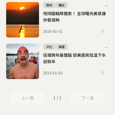
跨年
曙光
地球圖輯隊獨家！ 全球曙光美景讓
你看個夠
2014-01-01
文化
美國
這樣跨年最醒腦 歐美居民低溫下水
迎新年
2013-01-02
1 / 1
上一頁
下一頁
上一頁
下一頁