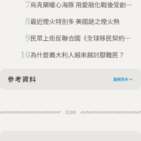
烏克蘭暖心海豚 用愛融化戰後受創的
士兵
最近煙火特別多 美國謎之煙火熱
民眾上街反聯合國《全球移民契約》
比利時總理宣布請辭
為什麼義大利人越來越討厭難民？
參考資料
展開更多
Germany prepares refugees for
5289
New Year fireworks over trauma
No New Year's Eve Fireworks In
concerns
Italy? Displays Banned Amid
Brussels cancels new year