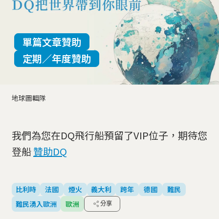
單篇文章贊助
定期／年度贊助
地球圖輯隊
我們為您在DQ飛行船預留了VIP位子，期待您
登船
贊助DQ
比利時
法國
煙火
義大利
跨年
德國
難民
難民湧入歐洲
歐洲
分享