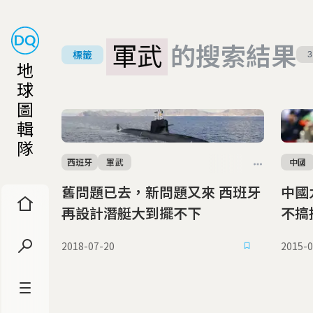
軍武
的搜索結果
標籤
3
地
球
圖
輯
隊
西班牙
軍武
中國
舊問題已去，新問題又來 西班牙
中國九
再設計潛艇大到擺不下
不搞
2018-07-20
2015-0