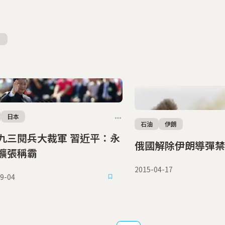
日本
石油
伊朗
三閱兵大裁軍 習近平：永
俄國解除伊朗導彈禁
擴張稱霸
2015-04-17
9-04